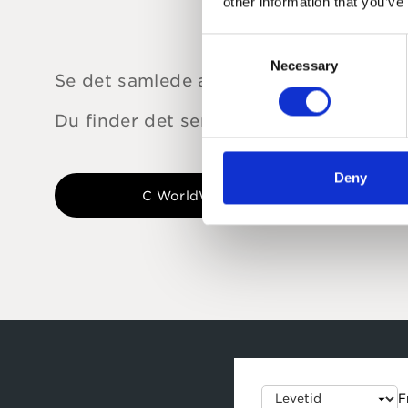
other information that you’ve
Consent
Necessary
Selection
Se det samlede afkast over justerbare
Du finder det seneste faktaark under 
Deny
C WorldWide Indien KL A
F