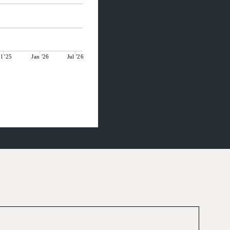
ul '25
Jan '26
Jul '26