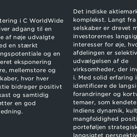
Det indiske aktiemar
komplekst. Langt fra 
tering i C WorldWide
selskaber er drevet 
iver adgang til en
investorernes langsi
je af nøje udvalgte
interesser for øje, hv
ed en stærkt
afdelingen er selektiv
ingspotentiale og en
udvælgelsen af de
ceret eksponering
virksomheder, der in
re, mellemstore og
i. Med solid erfaring i
kaber, hvor hver
identificere de langs
ktie bidrager positivt
forandringer og kort
afkast og samtidig
temaer, som kendet
øtter en god
Indiens dynamik, kul
redning.
mangfoldighed posit
porteføljen strategisk
langsigtet perspektiv