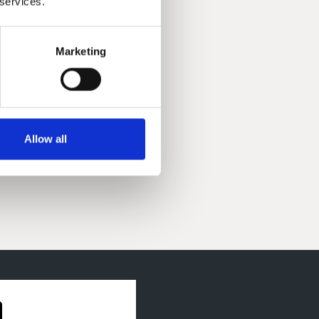
 services.
Marketing
 udgang).
Allow all