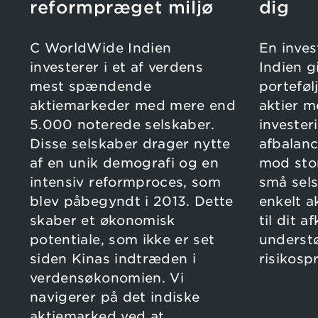
reformpræget miljø
dig
C WorldWide Indien
En inves
investerer i et af verdens
Indien g
mest spændende
porteføl
aktiemarkeder med mere end
aktier m
5.000 noterede selskaber.
invester
Disse selskaber drager nytte
afbalan
af en unik demografi og en
mod sto
intensiv reformproces, som
små sels
blev påbegyndt i 2013. Dette
enkelt a
skaber et økonomisk
til dit 
potentiale, som ikke er set
underst
siden Kinas indtræden i
risikosp
verdensøkonomien. Vi
navigerer på det indiske
aktiemarked ved at