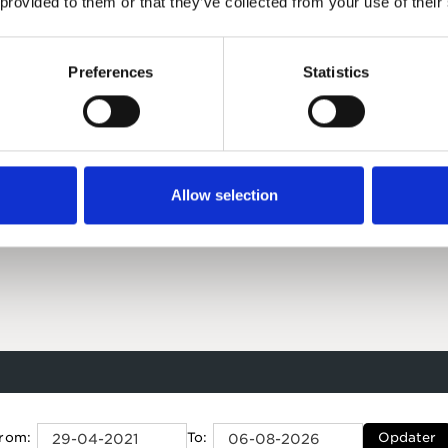
 provided to them or that they’ve collected from your use of their
Preferences
Statistics
 tidsperioder (senest opdateret ved månedens
grafen (PDF).
Allow selection
DKK
rom:
To:
Opdater