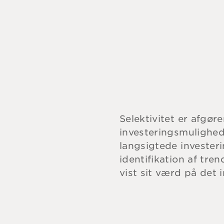
Selektivitet er afgør
investeringsmulighede
langsigtede invester
identifikation af tr
vist sit værd på det 