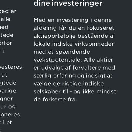
dine investeringer
ked er
alle
Med en investering i denne
med
afdeling får du en fokuseret
gtede
aktieportefølje bestående af
orfor
lokale indiske virksomheder
 i
med et spændende
vækstpotentiale. Alle aktier
vesteres
er udvalgt af forvaltere med
 at
særlig erfaring og indsigt at
igtede
vælge de rigtige indiske
varige
selskaber til – og ikke mindst
egner
de forkerte fra.
tur og
ioneres
 i et
.