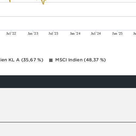
Jul '22
Jan '23
Jul '23
Jan '24
Jul '24
Jan '25
J
ien KL A
(35,67 %)
MSCI Indien
(48,37 %)