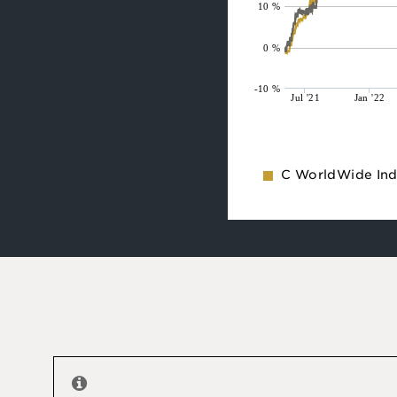
10 %
0 %
-10 %
Jul '21
Jan '22
C WorldWide Ind