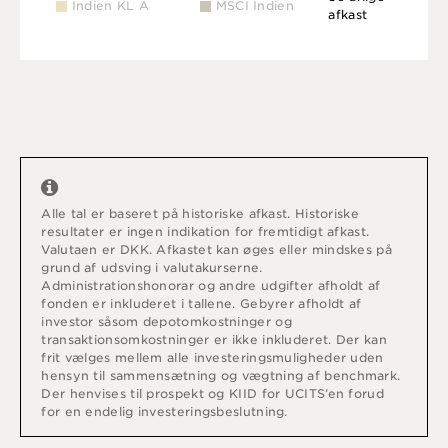
Indien KL A
MSCI Indien
afkast
Alle tal er baseret på historiske afkast. Historiske
resultater er ingen indikation for fremtidigt afkast.
Valutaen er DKK. Afkastet kan øges eller mindskes på
grund af udsving i valutakurserne.
Administrationshonorar og andre udgifter afholdt af
fonden er inkluderet i tallene. Gebyrer afholdt af
investor såsom depotomkostninger og
transaktionsomkostninger er ikke inkluderet. Der kan
frit vælges mellem alle investeringsmuligheder uden
hensyn til sammensætning og vægtning af benchmark.
Der henvises til prospekt og KIID for UCITS’en forud
for en endelig investeringsbeslutning.