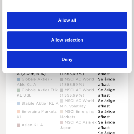
500 %
Allow all
0 %
Allow selection
-500 %
2000
2010
2020
Deny
Globale Aktier KL
MSCI AC World
Se årlige
A
(3.096,19 %)
(1.555,69 %)
afkast
Globale Aktier -
MSCI AC World
Se årlige
Akk. KL A
(1.555,69 %)
afkast
Globale Aktier Etik
MSCI AC World
Se årlige
KL Udl.
(1.555,69 %)
afkast
MSCI AC World
Se årlige
Stabile Aktier KL A
Min. Volatility
afkast
Emerging Markets
MSCI Emerging
Se årlige
KL
Markets
afkast
MSCI AC Asia ex
Se årlige
Asien KL A
Japan
afkast
Se årlige