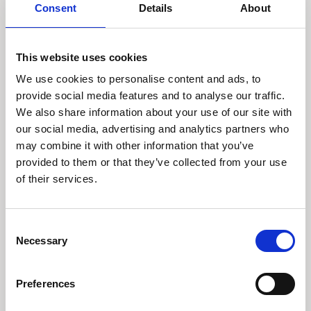
Consent
Details
About
17 oktober 2025
This website uses cookies
Oktober 2025 - C
We use cookies to personalise content and ads, to
WorldWide Update
provide social media features and to analyse our traffic.
We also share information about your use of our site with
Tim Kristiansen, direktør fonde, deler vores syn
our social media, advertising and analytics partners who
på, hvordan de globale markeder i stigende grad
may combine it with other information that you’ve
præges af en K-formet økonomi – hvor nogle
provided to them or that they’ve collected from your use
sektorer accelererer, mens andre møder
of their services.
modvind.
Se video
Consent
Necessary
Selection
Preferences