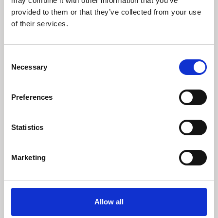
may combine it with other information that you’ve
provided to them or that they’ve collected from your use
of their services.
Consent
Necessary
Selection
Preferences
26 marts 2024
Indien - mulighedernes land
Statistics
For den langsigtede investor er Indien på globalt
plan måske et af de mest spændende og
Marketing
lovende markeder at investere i. I denne video
forklarer porteføljemanager i C WorldWide,
Abhinav Rathee, hvorfor Indiens fremtid ser lys
ud, og hvorfor det kommende valg i landet ikke
ser ud til at afspore den positive kurs.
Allow all