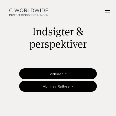
Indsigter &
perspektiver
Videoer
Abhinav Rathee