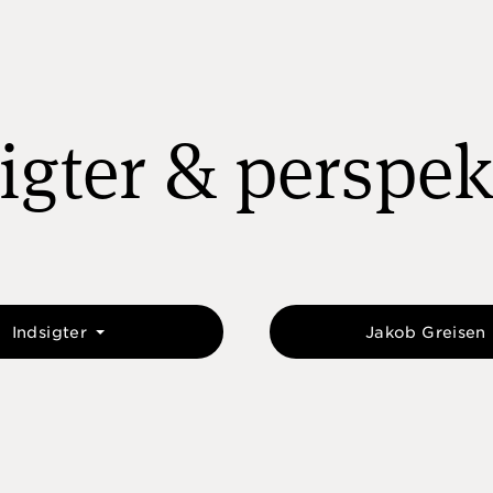
igter & perspek
Indsigter
Jakob Greisen