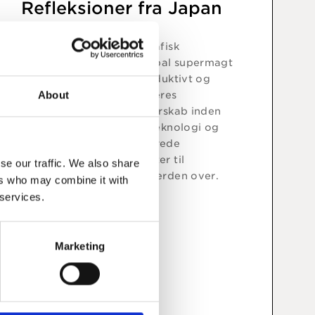
Refleksioner fra Japan
Japan er fortsat demografisk
udfordret, men er en global supermagt
ift. megatrenden ”Et produktivt og
About
Digitalt samfund” med deres
robotteknologier og lederskab inden
for avanceret medicinalteknologi og
som udbydere af avancerede
materialer og komponenter til
se our traffic. We also share
teknologivirksomheder verden over.
ers who may combine it with
 services.
Læs indsigt
Marketing